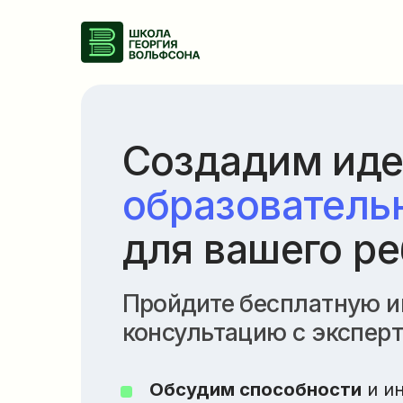
Создадим идеа
образовательны
для вашего ребе
Пройдите бесплатную инди
консультацию с экспертом 
Обсудим способности
и интере
Разберем требования
учебных 