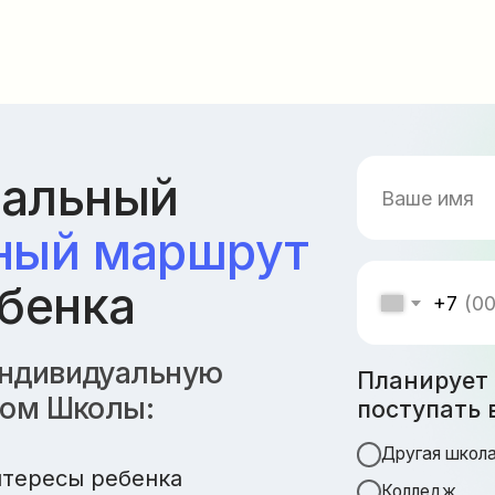
льный
й маршрут
нка
+7
видуальную
Планирует ли ребено
Школы:
поступать в ближайш
Другая школа
сы ребенка
Колледж
заведений
ВУЗ