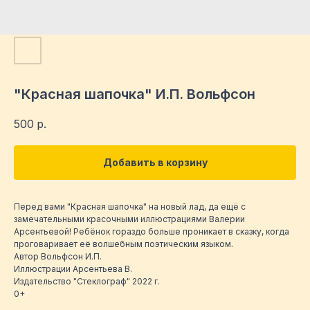
"Красная шапочка" И.П. Вольфсон
500
р.
Добавить в корзину
Перед вами "Красная шапочка" на новый лад, да ещё с
замечательными красочными иллюстрациями Валерии
Арсентьевой! Ребёнок гораздо больше проникает в сказку, когда
проговаривает её волшебным поэтическим языком.
Автор Вольфсон И.П.
Иллюстрации Арсентьева В.
Издательство "Стеклограф" 2022 г.
0+