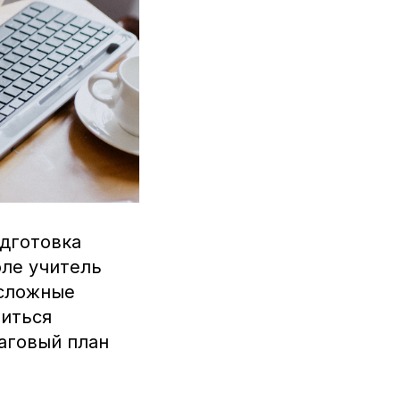
дготовка
оле учитель
 сложные
виться
аговый план