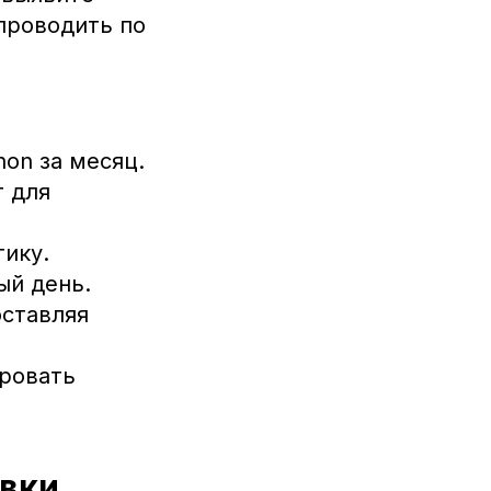
проводить по
on за месяц.
т для
ику.
ый день.
оставляя
ировать
овки