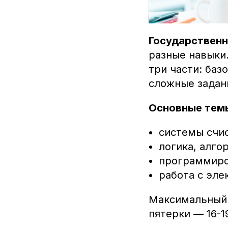
Государственн
разные навыки.
три части: баз
сложные задани
Основные тем
системы счи
логика, алго
программиров
работа с эл
Максимальный б
пятерки — 16-1