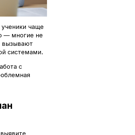
 ученики чаще
о — многие не
е вызывают
ой системами.
абота с
роблемная
лан
 выявите