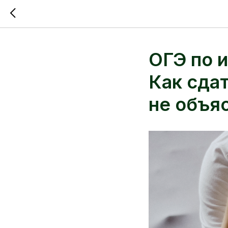
ОГЭ по и
Как сдат
не объя