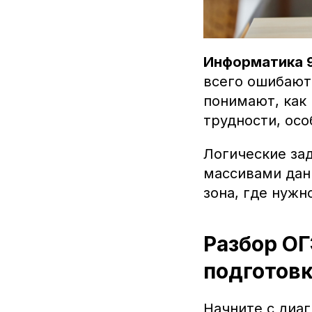
Информатика 9
всего ошибают
понимают, как 
трудности, ос
Логические зад
массивами дан
зона, где нужн
Разбор ОГ
подготов
Начните с диаг