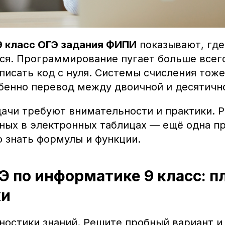
 класс ОГЭ задания ФИПИ
показывают, где
ся. Программирование пугает больше всег
писать код с нуля. Системы счисления тож
обенно перевод между двоичной и десятичн
ачи требуют внимательности и практики. Р
ных в электронных таблицах — ещё одна п
о знать формулы и функции.
Э по информатике 9 класс: п
ки
ностики знаний. Решите пробный вариант и