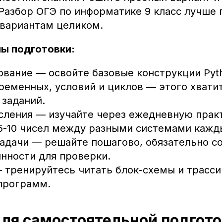
 Разбор ОГЭ по информатике 9 класс лучше 
 вариантам целиком.
ы подготовки:
вание — освойте базовые конструкции Pyth
ременных, условий и циклов — этого хвати
 заданий.
сления — изучайте через ежедневную практ
5-10 чисел между разными системами кажд
адачи — решайте пошагово, обязательно с
нности для проверки.
 тренируйтесь читать блок-схемы и трасс
программ.
ля самостоятельной подгот