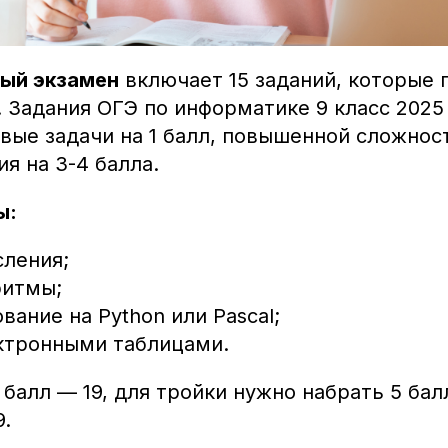
ый экзамен
включает 15 заданий, которые
 Задания ОГЭ по информатике 9 класс 2025
овые задачи на 1 балл, повышенной сложност
я на 3-4 балла.
ы:
сления;
ритмы;
ание на Python или Pascal;
ектронными таблицами.
алл — 19, для тройки нужно набрать 5 бал
9.