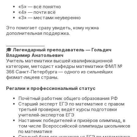
«5» — всё понятно
«4» — почти всё
«3» — местами неуверенно
Это помогает сразу увидеть, кому нужна
дополнительная поддержка.
__________________
🎓
Легендарный преподаватель — Гольдич
Владимир Анатольевич
Учитель математики высшей квалификационной
категории, методист кафедры математики ФМЛ №
366 Санкт‑Петербурга — одного из сильнейших
физмат‑лицеев страны.
Регалии и профессиональный статус
Почётный работник общего образования РФ
Старший эксперт ЕГЭ по математике с правом
третьей проверки; ведёт курсы подготовки
учителей‑экспертов ЕГЭ
Наставник победителей и призёров олимпиад, в
том числе Всероссийской олимпиады школьников
по математике
Средний балл его учеников на ЕГЭ по математике