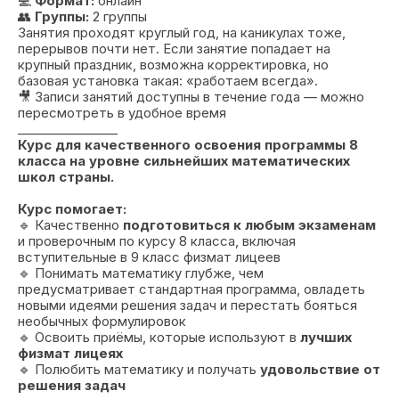
💻
Формат:
онлайн
👥
Группы:
2 группы
Занятия проходят круглый год, на каникулах тоже,
перерывов почти нет. Если занятие попадает на
крупный праздник, возможна корректировка, но
базовая установка такая: «работаем всегда».
🎥 Записи занятий доступны в течение года — можно
пересмотреть в удобное время
________________
Курс для качественного освоения программы 8
класса на уровне сильнейших математических
школ страны.
Курс помогает:
🔹 Качественно
подготовиться к любым экзаменам
и проверочным по курсу 8 класса, включая
вступительные в 9 класс физмат лицеев
🔹 Понимать математику глубже, чем
предусматривает стандартная программа, овладеть
новыми идеями решения задач и перестать бояться
необычных формулировок
🔹 Освоить приёмы, которые используют в
лучших
физмат лицеях
🔹 Полюбить математику и получать
удовольствие от
решения задач