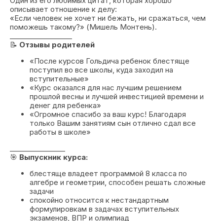
Один из его любимых цитат, которая хорошо
описывает отношение к делу:
«Если человек не хочет ни бежать, ни сражаться, чем
поможешь такому?» (Мишель Монтень).
__________________
📝
Отзывы родителей
«После курсов Гольдича ребенок блестяще
поступил во все школы, куда заходил на
вступительные»
«Курс оказался для нас лучшим решением
прошлой весны и лучшей инвестицией времени и
денег для ребенка»
«Огромное спасибо за ваш курс! Благодаря
только Вашим занятиям сын отлично сдал все
работы в школе»
________________
🎯
Выпускник курса:
блестяще владеет программой 8 класса по
алгебре и геометрии, способен решать сложные
задачи
спокойно относится к нестандартным
формулировкам в задачах вступительных
экзаменов, ВПР и олимпиад