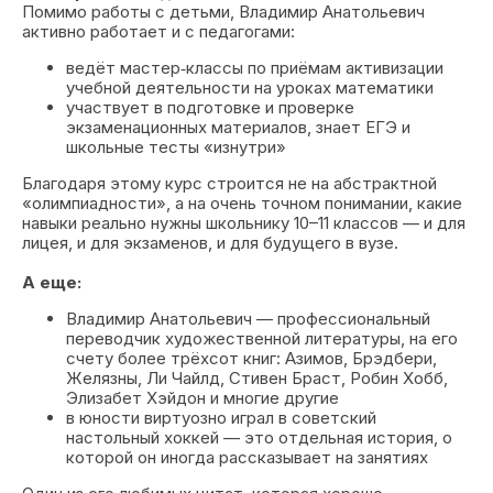
Помимо работы с детьми, Владимир Анатольевич
активно работает и с педагогами:
ведёт мастер‑классы по приёмам активизации
учебной деятельности на уроках математики
участвует в подготовке и проверке
экзаменационных материалов, знает ЕГЭ и
школьные тесты «изнутри»
Благодаря этому курс строится не на абстрактной
«олимпиадности», а на очень точном понимании, какие
навыки реально нужны школьнику 10–11 классов — и для
лицея, и для экзаменов, и для будущего в вузе.
А еще:
Владимир Анатольевич — профессиональный
переводчик художественной литературы, на его
счету более трёхсот книг: Азимов, Брэдбери,
Желязны, Ли Чайлд, Стивен Браст, Робин Хобб,
Элизабет Хэйдон и многие другие
в юности виртуозно играл в советский
настольный хоккей — это отдельная история, о
которой он иногда рассказывает на занятиях