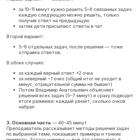
за 10–11 минут нужно решить 5–6 связанных задач:
каждую следующую можно решить, только
получив ответ на предыдущую
затем дети присылают ответы в чат
Второй вариант:
5–6 отдельных задач, после решения — тоже
отправка ответов.
В обоих случаях:
за каждый верный ответ +2 очка
за неверный −1 очко (общий итог не уходит в
минус, отрицательной суммы не бывает)
Потом Владимир Анатольевич объясняет
решения всех задач (5–7 минут) и сразу подводит
итоги разминки: каждый узнаёт, сколько очков
набрал
3. Основная часть
— 40–45 минут
Преподаватель рассказывает методы решения задач
по выбранной теме, показывает примеры и тонкие
моменты. Задача ученика — всё это записывать в