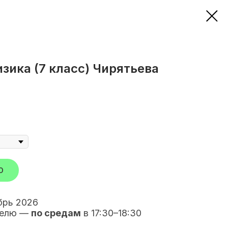
ика (7 класс) Чирятьева
О
брь 2026
еделю —
по средам
в 17:30–18:30