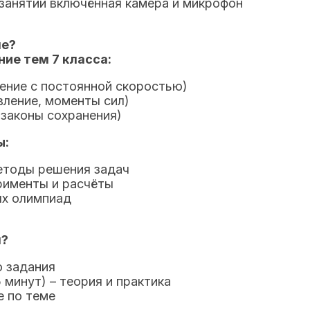
занятии включённая камера и микрофон
ме?
ние тем 7 класса:
ение с постоянной скоростью)
вление, моменты сил)
(законы сохранения)
ы:
етоды решения задач
рименты и расчёты
ых олимпиад
я?
о задания
 минут) – теория и практика
 по теме