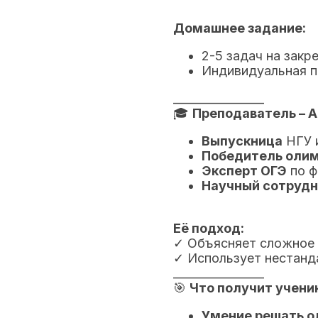
Домашнее задание:
2-5 задач на закр
Индивидуальная п
________________
🎓
Преподаватель – А
Выпускница
НГУ и
Победитель оли
Эксперт ОГЭ
по ф
Научный сотрудн
Её подход:
✓ Объясняет сложное
✓ Использует нестанд
________________
🎯
Что получит учени
Умение решать о