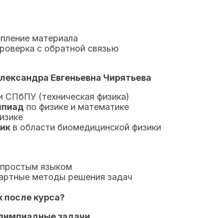
епление материала
роверка с обратной связью
лександра Евгеньевна Чирятьева
 СПбПУ (техническая физика)
мпиад
по физике и математике
изике
ик
в области биомедицинской физики
 простым языком
артные методы решения задач
к после курса?
лимпиадные задачи