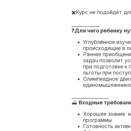
✖️Курс не подойдет дл
____________
❓
Для чего ребенку н
Углублённое изуче
происходящие в 
Раннее приобщени
задач позволит ус
при подготовке к
льготы при поступ
Олимпиадное дви
единомышленников
________________
⛰️
Входные требовани
Хорошее знание м
программы
Готовность активн