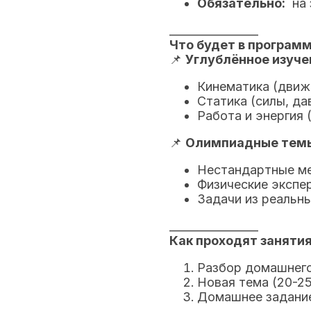
Обязательно:
на 
________________
Что будет в програм
📌
Углублённое изуче
Кинематика (движ
Статика (силы, да
Работа и энергия 
📌
Олимпиадные тем
Нестандартные м
Физические экспе
Задачи из реальн
________________
Как проходят заняти
Разбор домашнег
Новая тема (20-25
Домашнее задание