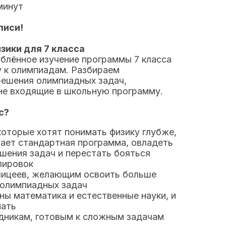
минут
писи!
зики для 7 класса
ублённое изучение программы 7 класса
у к олимпиадам. Разбираем
решения олимпиадных задач,
не входящие в школьную программу.
с?
которые хотят понимать физику глубже,
ает стандартная программа, овладеть
шения задач и перестать бояться
лировок
лицеев, желающим освоить больше
олимпиадных задач
ны математика и естественные науки, и
нать
никам, готовым к сложным задачам