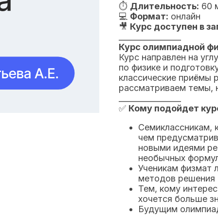
⏱
Длительность:
60 
💻
Формат:
онлайн
🎥
Курс доступен в за
________________
Курс олимпиадной фи
Курс направлен на угл
по физике и подготовк
классические приёмы 
рассматриваем темы, 
________________
✅
Кому подойдет кур
Семиклассникам, 
чем предусматрив
новыми идеями ре
необычных форму
Ученикам физмат 
методов решения 
Тем, кому интерес
хочется больше з
Будущим олимпиад