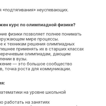
я «подтягивания» неуспевающих.
ужен курс по олимпиадной физике?
ние физики позволяет полнее понимать
окружающем мире процессы.
е к техникам решения олимпиадных
пешнее применять их в старших классах
 перечневым олимпиадам, дающим
лении в вузы.
жение — это большое сообщество
, точка роста для коммуникации.
я:
атематики на уровне школьной
о работать на занятиях