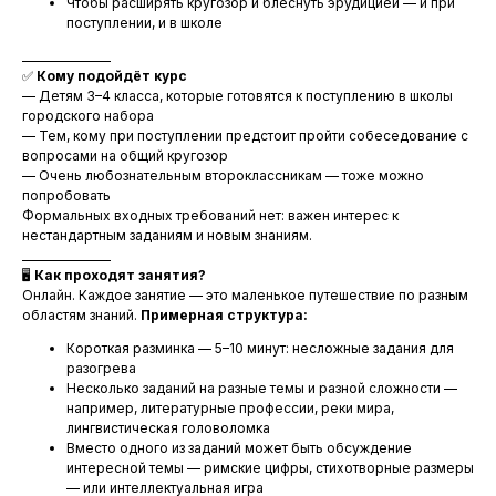
Чтобы расширять кругозор и блеснуть эрудицией — и при
поступлении, и в школе
________________
✅
Кому подойдёт курс
— Детям 3–4 класса, которые готовятся к поступлению в школы
городского набора
— Тем, кому при поступлении предстоит пройти собеседование с
вопросами на общий кругозор
— Очень любознательным второклассникам — тоже можно
попробовать
Формальных входных требований нет: важен интерес к
нестандартным заданиям и новым знаниям.
________________
🖥
Как проходят занятия?
Онлайн. Каждое занятие — это маленькое путешествие по разным
областям знаний.
Примерная структура:
Короткая разминка — 5–10 минут: несложные задания для
разогрева
Несколько заданий на разные темы и разной сложности —
например, литературные профессии, реки мира,
лингвистическая головоломка
Вместо одного из заданий может быть обсуждение
интересной темы — римские цифры, стихотворные размеры
— или интеллектуальная игра