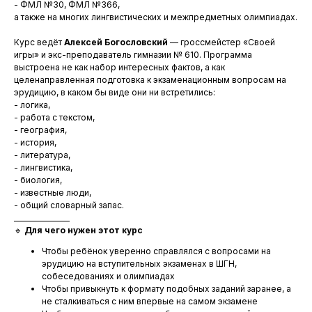
- ФМЛ №30, ФМЛ №366,
а также на многих лингвистических и межпредметных олимпиадах.
Курс ведёт
Алексей Богословский
— гроссмейстер «Своей
игры» и экс-преподаватель гимназии № 610. Программа
выстроена не как набор интересных фактов, а как
целенаправленная подготовка к экзаменационным вопросам на
эрудицию, в каком бы виде они ни встретились:
- логика,
- работа с текстом,
- география,
- история,
- литература,
- лингвистика,
- биология,
- известные люди,
- общий словарный запас.
________________
🔹
Для чего нужен этот курс
Чтобы ребёнок уверенно справлялся с вопросами на
эрудицию на вступительных экзаменах в ШГН,
собеседованиях и олимпиадах
Чтобы привыкнуть к формату подобных заданий заранее, а
не сталкиваться с ним впервые на самом экзамене