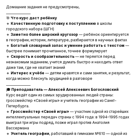
Домашние задания не предусмотрены,
________________
🎯
Что курс даст ребёнку
🔹
Качественную подготовку к поступлению
в школы
городского набора (ШГН)
🔹
Заметно более широкий кругозор
— ребёнок ориентируется
в географии, истории, литературе, разбирается в научных фактах
🔹
Богатый словарный запас и умение работать с текстом
—
быстрее понимает прочитанное, точнее формулирует
🔹
Скорость и сообразительность
— не теряется перед
незнакомым заданием, учится думать быстро и находить ответ
даже там, где не хватает знаний
🔹
Интерес к учёбе
— детям нравятся и сами занятия, и результат,
когда можно блеснуть эрудицией в разговоре
________________
🎓
Преподаватель — Алексей Алексеевич Богословский
Курс ведёт один из самых эрудированных людей страны:
гроссмейстер «Своей игры» и учитель географии из Санкт-
Петербурга.
🔹
Гроссмейстер «Своей игры»
— участник одной из старейших
интеллектуальных передач страны с 1994 года: в 1994–1995 годах
выиграл три игры подряд, позже играл против Анатолия
Вассермана
🔹
Учитель географии
, работавший в гимназии №610 — одной из