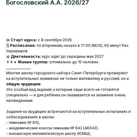
Богословский А.А. 2026/27
ЗАБРОНИРОВАТЬ МЕСТО
📅
Старт курса:
с 8 сентября 2026
🗓
Расписание:
по вторникам, начало в 17:00 (МСК); 60 минут без
перерывов
📊
Длительность:
курс идет до середины мая 2027
👨‍👩‍👧
Малые группы:
оптимально до 15 человек
________________
Многие школы городского набора Санкт-Петербурга проверяют
на вступительных экзаменах не только математику и русский, но и
общую эрудицию
.
Это особый вид заданий, к которым чаще всего не готовятся
специально — и для ребёнка он оказывается на экзамене очень
неожиданным.
Задания на эрудицию встречаются на вступительных испытаниях и
собеседованиях в школы:
- гимназию № 610,
- академические классы гимназии № 642 (АК642),
- юношескую математическую школу (ЮМШ),