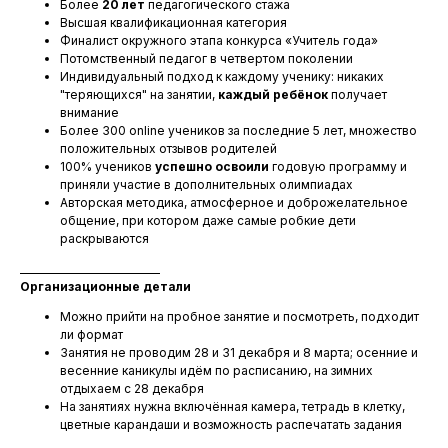
Более
20 лет
педагогического стажа
Высшая квалификационная категория
Финалист окружного этапа конкурса «Учитель года»
Потомственный педагог в четвертом поколении
Индивидуальный подход к каждому ученику: никаких
"теряющихся" на занятии,
каждый ребёнок
получает
внимание
Более 300 online учеников за последние 5 лет, множество
положительных отзывов родителей
100% учеников
успешно освоили
годовую программу и
приняли участие в дополнительных олимпиадах
Авторская методика, атмосферное и доброжелательное
общение, при котором даже самые робкие дети
раскрываются
____________________________
Организационные детали
Можно прийти на пробное занятие и посмотреть, подходит
ли формат
Занятия не проводим 28 и 31 декабря и 8 марта; осенние и
весенние каникулы идём по расписанию, на зимних
отдыхаем с 28 декабря
На занятиях нужна включённая камера, тетрадь в клетку,
цветные карандаши и возможность распечатать задания