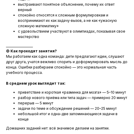
выстраивают понятное объяснение, почему их ответ
верный
спокойно относятся к сложным формулировкам и
воспринимают их как задачу‑вызов, а не как «ужасную
сложную математику»
с удовольствием участвуют в олимпиадах, показывая свое
мастерство
__________________
🔵
Как проходят занятия?
Мы работаем как одна команда: дети предлагают идеи, слушают
друг друга, учатся вежливо спорить и доформулировать мысль до
конца. Ошибки разбираем спокойно — это нормальная часть
учебного процесса.
В среднем урок выглядит так:
приветствие и короткая «разминка для мозга» — 5–10 минут
разбор нового приёма или типа задач — примерно 20 минут
перерыв — 5 минут
задачи по теме и обсуждение решений — 20–25 минут
небольшой итог и одна–две запоминающиеся задачи в
конце
Домашних заданий нет: всё значимое делаем на занятии.