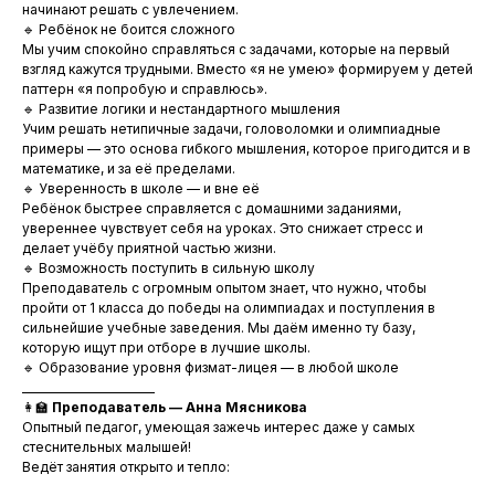
начинают решать с увлечением.
🔹 Ребёнок не боится сложного
Мы учим спокойно справляться с задачами, которые на первый
взгляд кажутся трудными. Вместо «я не умею» формируем у детей
паттерн «я попробую и справлюсь».
🔹 Развитие логики и нестандартного мышления
Учим решать нетипичные задачи, головоломки и олимпиадные
примеры — это основа гибкого мышления, которое пригодится и в
математике, и за её пределами.
🔹 Уверенность в школе — и вне её
Ребёнок быстрее справляется с домашними заданиями,
увереннее чувствует себя на уроках. Это снижает стресс и
делает учёбу приятной частью жизни.
🔹 Возможность поступить в сильную школу
Преподаватель с огромным опытом знает, что нужно, чтобы
пройти от 1 класса до победы на олимпиадах и поступления в
сильнейшие учебные заведения. Мы даём именно ту базу,
которую ищут при отборе в лучшие школы.
🔹 Образование уровня физмат-лицея — в любой школе
________________________
👩🏫
Преподаватель — Анна Мясникова
Опытный педагог, умеющая зажечь интерес даже у самых
стеснительных малышей!
Ведёт занятия открыто и тепло: