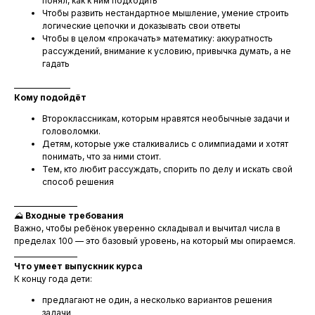
понял, как к ним подходить
Чтобы развить нестандартное мышление, умение строить
логические цепочки и доказывать свои ответы
Чтобы в целом «прокачать» математику: аккуратность
рассуждений, внимание к условию, привычка думать, а не
гадать
________________
Кому подойдёт
Второклассникам, которым нравятся необычные задачи и
головоломки.
Детям, которые уже сталкивались с олимпиадами и хотят
понимать, что за ними стоит.
Тем, кто любит рассуждать, спорить по делу и искать свой
способ решения
__________________
⛰️
Входные требования
Важно, чтобы ребёнок уверенно складывал и вычитал числа в
пределах 100 — это базовый уровень, на который мы опираемся.
__________________
Что умеет выпускник курса
К концу года дети:
предлагают не один, а несколько вариантов решения
задачи