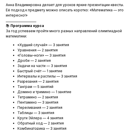
Анна Владимировна делает для уроков яркие презентации‑квесты.
Её подход к предмету можно описать коротко: «Математика — это
интересно!»
_____________________
📚
Программа курса
За год успеваем пройти много разных направлений олимпиадной
математики:
«Худший случай» — 3 занятия
Уравнения — 2 занятия
«Головы–ноги» — 3 занятия
Дроби — 2 занятия
Задачи на части — 3 занятия
Быстрый счёт — 1 занятие
Интервалы и распилы — 3 занятия
Разрезания — 2 занятия
Танграм — 5 занятий
Домино и тримино — 1 занятие
Тетрамино — 2 занятия
Пентамино — 3 занятия
Переливания — 2 занятия
Таблицы — 3 занятия
Круги Эйлера — 4 занятия
Обратный ход — 2 занятия
Комбинаторика — 3 занятия