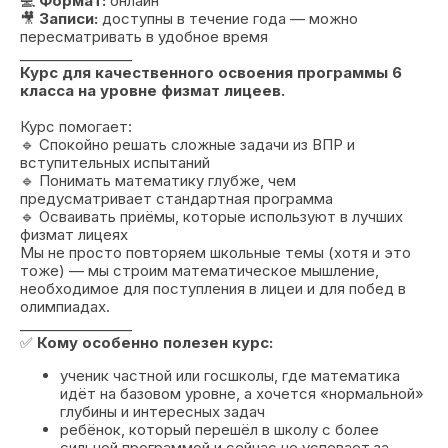
💻
Формат:
онлайн
🎥
Записи:
доступны в течение года — можно
пересматривать в удобное время
________________
Курс для качественного освоения программы 6
класса на уровне физмат лицеев.
Курс помогает:
🔹 Спокойно решать сложные задачи из ВПР и
вступительных испытаний
🔹 Понимать математику глубже, чем
предусматривает стандартная программа
🔹 Осваивать приёмы, которые используют в лучших
физмат лицеях
Мы не просто повторяем школьные темы (хотя и это
тоже) — мы строим математическое мышление,
необходимое для поступления в лицеи и для побед в
олимпиадах.
________________
✅
Кому особенно полезен курс:
ученик частной или госшколы, где математика
идёт на базовом уровне, а хочется «нормальной»
глубины и интересных задач
ребёнок, который перешёл в школу с более
сильной программой и сейчас не успевает за