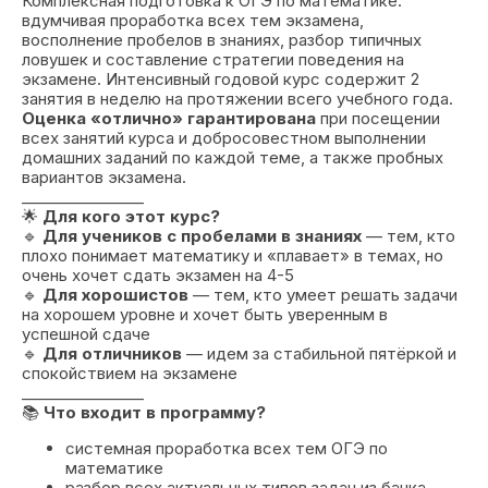
Комплексная подготовка к ОГЭ по математике:
вдумчивая проработка всех тем экзамена,
восполнение пробелов в знаниях, разбор типичных
ловушек и составление стратегии поведения на
экзамене. Интенсивный годовой курс содержит 2
занятия в неделю на протяжении всего учебного года.
Оценка «отлично» гарантирована
при посещении
всех занятий курса и добросовестном выполнении
домашних заданий по каждой теме, а также пробных
вариантов экзамена.
________________
🌟
Для кого этот курс?
🔹
Для учеников с пробелами в знаниях
— тем, кто
плохо понимает математику и «плавает» в темах, но
очень хочет сдать экзамен на 4-5
🔹
Для хорошистов
— тем, кто умеет решать задачи
на хорошем уровне и хочет быть уверенным в
успешной сдаче
🔹
Для отличников
— идем за стабильной пятёркой и
спокойствием на экзамене
________________
📚
Что входит в программу?
системная проработка всех тем ОГЭ по
математике
разбор всех актуальных типов задач из банка