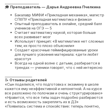
____________________
🎓
Преподаватель — Дарья Андреевна Пчелкина
Бакалавр МИФИ «Прикладная механика», магистр
СПбПУ «Прикладная математика и физика»
Опытный преподаватель в онлайне, средний балл
учеников на ОГЭ — 5
Считает математику наукой, которая больше
всех развивает мозг
Использует принцип: «В математике нет сложных
тем, их просто плохо объяснили»
Создает красочные геймифицированные уроки
для лучшего усвоения материала: «дети любят
красоту»
Всегда на одной волне с детьми, разбирается в
трендах — ученики говорят, что с ней интересно
________________
📝
Отзывы родителей
«Сын поделился, что подготовка к экзамену в школе
кажется ему неэффективной и непонятной. А на курсе
все разложено по полочкам и очень структурировано»
«Нравится, что все типы задач подробно разбираются
и есть возможность закреплять их в ДЗ»
«Появилась система и спокойствие: теперь понятно,