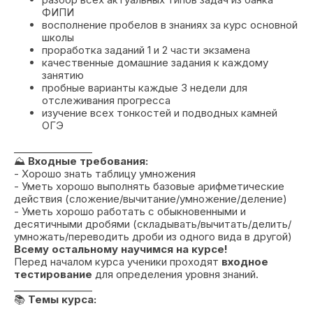
ФИПИ
восполнение пробелов в знаниях за курс основной
школы
проработка заданий 1 и 2 части экзамена
качественные домашние задания к каждому
занятию
пробные варианты каждые 3 недели для
отслеживания прогресса
изучение всех тонкостей и подводных камней
ОГЭ
________________
⛰️
Входные требования:
- Хорошо знать таблицу умножения
- Уметь хорошо выполнять базовые арифметические
действия (сложение/вычитание/умножение/деление)
- Уметь хорошо работать с обыкновенными и
десятичными дробями (складывать/вычитать/делить/
умножать/переводить дроби из одного вида в другой)
Всему остальному научимся на курсе!
Перед началом курса ученики проходят
входное
тестирование
для определения уровня знаний.
________________
📚
Темы курса: