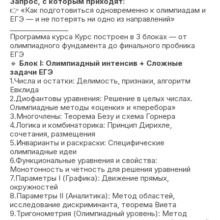
Запрос, с которым приходят:
👉 «Как подготовиться одновременно к олимпиадам и
ЕГЭ — и не потерять ни одно из направлений»
_________________
Программа курса Курс построен в 3 блоках — от
олимпиадного фундамента до финального пробника
ЕГЭ
🔹
Блок I: Олимпиадный интенсив + Сложные
задачи ЕГЭ
1.Числа и остатки: Делимость, признаки, алгоритм
Евклида
2.Диофантовы уравнения: Решение в целых числах.
Олимпиадные методы «оценки» и «перебора»
3.Многочлены: Теорема Безу и схема Горнера
4.Логика и комбинаторика: Принцип Дирихле,
сочетания, размещения
5.Инварианты и раскраски: Специфические
олимпиадные идеи
6.Функциональные уравнения и свойства:
Монотонность и чётность для решения уравнений
7.Параметры I (Графика): Движение прямых,
окружностей
8.Параметры II (Аналитика): Метод областей,
исследование дискриминанта, теорема Виета
9.Тригонометрия (Олимпиадный уровень): Метод