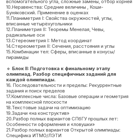
вспомогательного угла, сложные замены, отбор корней
10.Неравенства: Средние величины , Коши-
Буняковский. Применение в оценках
11.Планиметрия I: Свойства окружностей, углы,
вписанные четырёхугольники
12.Планиметрия II: Теоремы Менелая, Чевы,
радикальные оси
13.Стереометрия I: Метод координат
14.Стереометрия II: Сечения, расстояния и углы
15.Комбинации тел: Сферы, вписанные в конусы/
пирамиды
🔹
Блок II: Подготовка к финальному этапу
олимпиад. Разбор специфичных заданий для
каждой олимпиады.
16. Последовательности и пределы: Рекуррентные
задания и поиск пределов
17.Комплексные числа: Базовые операции и геометрия
на комплексной плоскости
18.Текстовые задачи на оптимизацию
19.Задачи «на конструктив»
20.Разбор полных вариантов СПбГУ прошлых лет:
Особенности оформления и «ловушки»
21.Разбор полных вариантов Открытой олимпиады:
Специфика ИТМО/ЛЭТИ