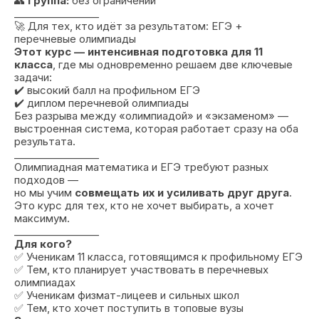
👥
Группа:
без ограничений
_________________
🚀 Для тех, кто идёт за результатом: ЕГЭ +
перечневые олимпиады
Этот курс — интенсивная подготовка для 11
класса
, где мы одновременно решаем две ключевые
задачи:
✔️ высокий балл на профильном ЕГЭ
✔️ диплом перечневой олимпиады
Без разрыва между «олимпиадой» и «экзаменом» —
выстроенная система, которая работает сразу на оба
результата.
_________________
Олимпиадная математика и ЕГЭ требуют разных
подходов —
но мы учим
совмещать их и усиливать друг друга
.
Это курс для тех, кто не хочет выбирать, а хочет
максимум.
_________________
Для кого?
✅ Ученикам 11 класса, готовящимся к профильному ЕГЭ
✅ Тем, кто планирует участвовать в перечневых
олимпиадах
✅ Ученикам физмат-лицеев и сильных школ
✅ Тем, кто хочет поступить в топовые вузы