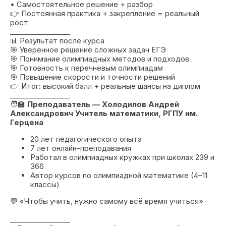
• Самостоятельное решение + разбор
👉 Постоянная практика + закрепление = реальный
рост
_________________
📊 Результат после курса
🎯 Уверенное решение сложных задач ЕГЭ
🎯 Понимание олимпиадных методов и подходов
🎯 Готовность к перечневым олимпиадам
🎯 Повышение скорости и точности решений
👉 Итог: высокий балл + реальные шансы на диплом
_________________
🧑‍🏫
Преподаватель — Холодилов Андрей
Александрович Учитель математики, РГПУ им.
Герцена
20 лет педагогического опыта
7 лет онлайн-преподавания
Работал в олимпиадных кружках при школах 239 и
366
Автор курсов по олимпиадной математике (4–11
классы)
💬 «Чтобы учить, нужно самому всё время учиться»
_________________