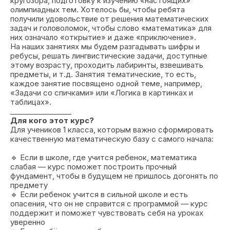
кругозора, подготовку к изучению «настоящих»
олимпиадных тем. Хотелось бы, чтобы ребята
получили удовольствие от решения математических
задач и головоломок, чтобы слово «математика» для
них означало «открытие» и даже «приключение».
На наших занятиях мы будем разгадывать шифры и
ребусы, решать лингвистические задачи, доступные
этому возрасту, проходить лабиринты, взвешивать
предметы, и т.д. Занятия тематические, то есть,
каждое занятие посвящено одной теме, например,
«Задачи со спичками» или «Логика в картинках и
таблицах».
_________________
Для кого этот курс?
Для учеников 1 класса, которым важно сформировать
качественную математическую базу с самого начала:
🔹 Если в школе, где учится ребенок, математика
слабая — курс поможет построить прочный
фундамент, чтобы в будущем не пришлось догонять по
предмету
🔹 Если ребенок учится в сильной школе и есть
опасения, что он не справится с программой — курс
поддержит и поможет чувствовать себя на уроках
уверенно